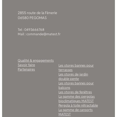
2855 route de la Fènerie
06580 PEGOMAS
Tel : 0493666768
Mail : commande@matest.fr
La société
Nos solutions pour les
particuliers
Qualité & engagements
Savoir faire
Les stores bannes pour
Partenaires
terrasses
Les stores de jardin
double pente
Les stores bannes pour
balcons
Les stores de fenêtres
La gamme des pergolas
bioclimatiques MATEST
Pergola à toile rétractable
La gamme de carports
MATEST