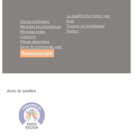
Nos solutions pour les
Pour vous aider à choisir
professionnels
La qualité d’un store : ses
bras
Stores extérieurs
Trouver un installateur
Pergolas bioclimatiques
Matest
Pergolas toiles
Carports
Pièces détachées
Devis & commande web
Paiement en ligne
Avec le soutien