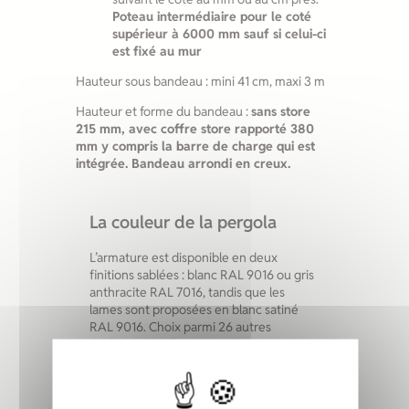
Poteau intermédiaire pour le coté
supérieur à 6000 mm sauf si celui-ci
est fixé au mur
Hauteur sous bandeau : mini 41 cm, maxi 3 m
Hauteur et forme du bandeau :
sans store
215 mm, avec coffre store rapporté 380
mm y compris la barre de charge qui est
intégrée. Bandeau arrondi en creux.
La couleur de la pergola
L’armature est disponible en deux
finitions sablées : blanc RAL 9016 ou gris
anthracite RAL 7016, tandis que les
lames sont proposées en blanc satiné
RAL 9016. Choix parmi 26 autres
couleurs pour l’armature, ainsi que toute
autre teinte personnalisée sur demande.
Armature PERGOLA