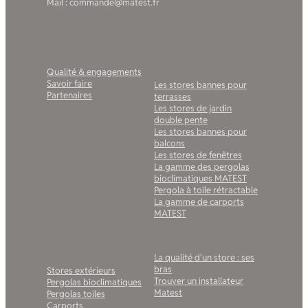
Mail : commande@matest.fr
La société
Nos solutions pour les
particuliers
Qualité & engagements
Savoir faire
Les stores bannes pour
Partenaires
terrasses
Les stores de jardin
double pente
Les stores bannes pour
balcons
Les stores de fenêtres
La gamme des pergolas
bioclimatiques MATEST
Pergola à toile rétractable
La gamme de carports
MATEST
Nos solutions pour les
Pour vous aider à choisir
professionnels
La qualité d’un store : ses
bras
Stores extérieurs
Trouver un installateur
Pergolas bioclimatiques
Matest
Pergolas toiles
Carports