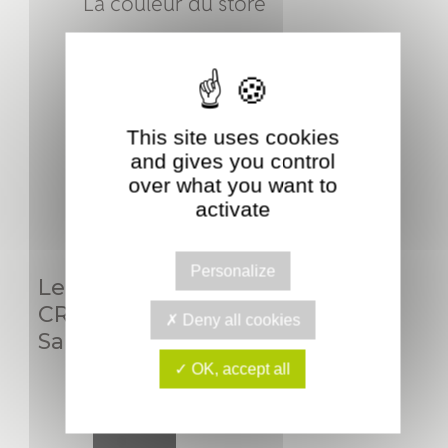
La couleur du store
Pour les armatures et fixations, il vous est
proposé de choisir parmi 90 couleurs
standard ou toute autre couleur à la
demande. Il est possible d’opter pour un store
bicolore, par exemple avec des bras assortis à
This site uses cookies
la couleur de la toile.
and gives you control
Armature STORE
over what you want to
Le nuancier 90 couleurs
activate
Personalize
Le Store de terrasse BRAS
CROISES
Deny all cookies
Sa qualité:
OK, accept all