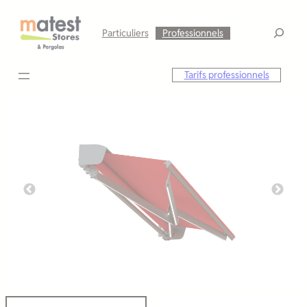
Aller
au
Particuliers
Professionnels
contenu
Tarifs professionnels