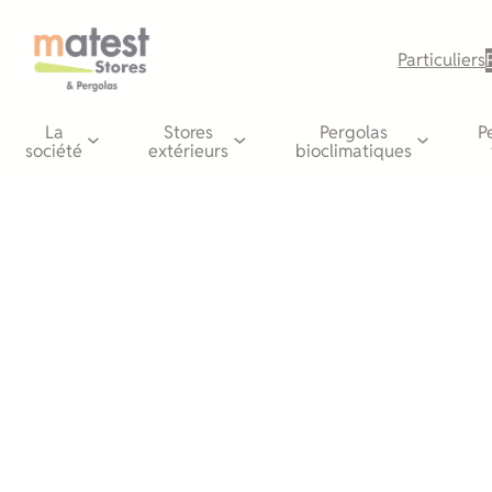
Aller
au
Particuliers
contenu
La
Stores
Pergolas
P
société
extérieurs
bioclimatiques