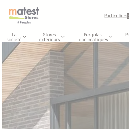
Aller
au
Particuliers
contenu
La
Stores
Pergolas
P
société
extérieurs
bioclimatiques