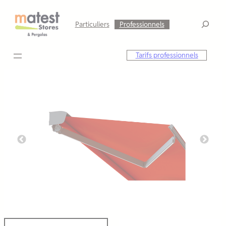
Aller
au
Particuliers
Professionnels
contenu
Tarifs professionnels