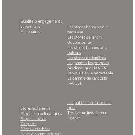
La société
Nos solutions pour les
particuliers
Qualité & engagements
Savoir faire
Les stores bannes pour
Partenaires
terrasses
Les stores de jardin
double pente
Les stores bannes pour
balcons
Les stores de fenêtres
La gamme des pergolas
bioclimatiques MATEST
Pergola à toile rétractable
La gamme de carports
MATEST
Nos solutions pour les
Pour vous aider à choisir
professionnels
La qualité d’un store : ses
bras
Stores extérieurs
Trouver un installateur
Pergolas bioclimatiques
Matest
Pergolas toiles
Carports
Pièces détachées
Devis & commande web