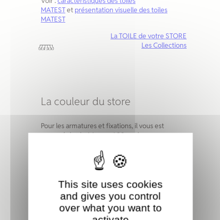
Voir :
caractéristiques des toiles
MATEST
et
présentation visuelle des toiles
MATEST
La TOILE de votre STORE
Les Collections
La couleur du store
Pour les armatures et fixations, il vous est
proposé de choisir parmi 90 couleurs
standard ou toute autre couleur à la
demande. Il est possible d’opter pour un store
bicolore, par exemple avec des bras assortis à
la couleur de la toile.
This site uses cookies
Armature STORE
and gives you control
Le nuancier 90 couleurs
over what you want to
activate