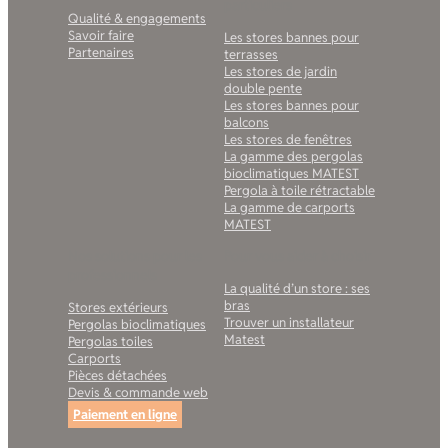
particuliers
Qualité & engagements
Savoir faire
Les stores bannes pour
Partenaires
terrasses
Les stores de jardin
double pente
Les stores bannes pour
balcons
Les stores de fenêtres
La gamme des pergolas
bioclimatiques MATEST
Pergola à toile rétractable
La gamme de carports
MATEST
Nos solutions pour les
Pour vous aider à choisir
professionnels
La qualité d’un store : ses
bras
Stores extérieurs
Trouver un installateur
Pergolas bioclimatiques
Matest
Pergolas toiles
Carports
Pièces détachées
Devis & commande web
Paiement en ligne