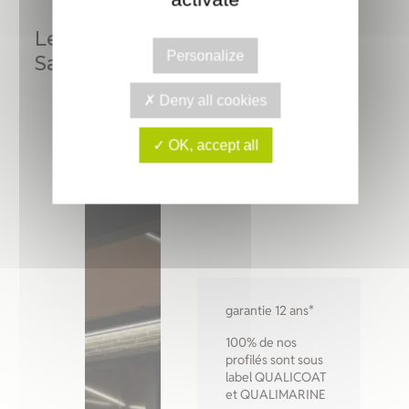
Le Store de terrasse KITANGUY
Personalize
Sa qualité:
Deny all cookies
OK, accept all
garantie 12 ans*
100% de nos
profilés sont sous
label QUALICOAT
et QUALIMARINE