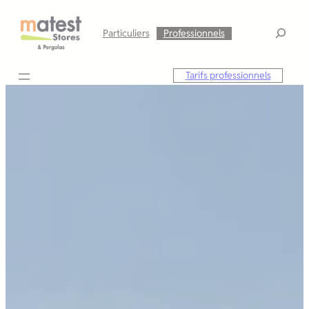
Aller
au
Particuliers
Professionnels
contenu
Tarifs professionnels