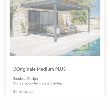
L’Originale Medium PLUS
Bandeau Design
Stores rapportés sous le bandeau
Dimensions
:
L1
jusqu’à 4800 mm x
L2
maxi 7012 mm sans
poteau intermédiaire