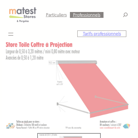
Aller
au
Particuliers
Professionnels
contenu
Tarifs professionnels