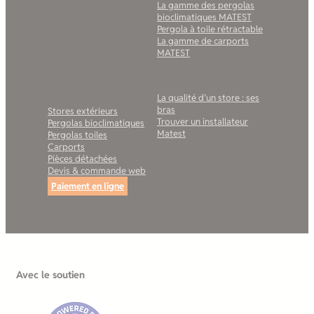
La gamme des pergolas
bioclimatiques MATEST
Pergola à toile rétractable
La gamme de carports
MATEST
Nos solutions pour les
Pour vous aider à choisir
professionnels
La qualité d’un store : ses
bras
Stores extérieurs
Trouver un installateur
Pergolas bioclimatiques
Matest
Pergolas toiles
Carports
Pièces détachées
Devis & commande web
Paiement en ligne
Avec le soutien