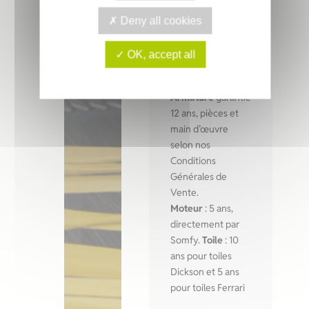
Deny all cookies
OK, accept all
Armature
garantie
12 ans, pièces et
main d’œuvre
selon nos
Conditions
Générales de
Vente.
Moteur
: 5 ans,
directement par
Somfy.
Toile
: 10
ans pour toiles
Dickson et 5 ans
pour toiles Ferrari