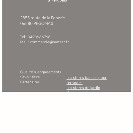
2855 route de la Fènerie
06580 PEGOMAS
Tel : 0493666768
Mail : commande@matest.fr
La société
Nos solutions pour les
particuliers
Qualité & engagements
Savoir faire
Les stores bannes pour
Partenaires
terrasses
Les stores de jardin
double pente
Les stores bannes pour
balcons
Les stores de fenêtres
La gamme des pergolas
bioclimatiques MATEST
Pergola à toile rétractable
La gamme de carports