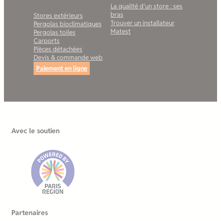
La qualité d’un store : ses
bras
Stores extérieurs
Trouver un installateur
Pergolas bioclimatiques
Matest
Pergolas toiles
Carports
Pièces détachées
Devis & commande web
Paiement en ligne
Avec le soutien
Partenaires