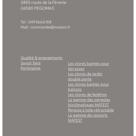
2855 route de la Fènerie
06580 PEGOMAS
Tel : 0493666768
Mail : commande@matest.fr
La société
Nos solutions pour les
particuliers
Qualité & engagements
Savoir faire
Les stores bannes pour
Partenaires
terrasses
Les stores de jardin
double pente
Les stores bannes pour
balcons
Les stores de fenêtres
La gamme des pergolas
bioclimatiques MATEST
Pergola à toile rétractable
La gamme de carports
MATEST
Nos solutions pour les
Pour vous aider à choisir
professionnels