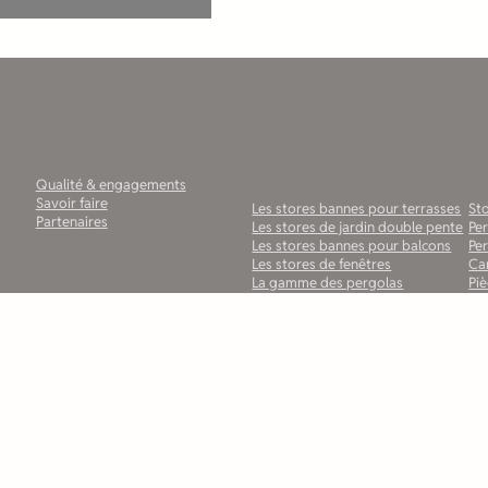
La société
Nos solutions pour les
No
particuliers
pr
Qualité & engagements
Savoir faire
Les stores bannes pour terrasses
Sto
Partenaires
Les stores de jardin double pente
Pe
Les stores bannes pour balcons
Per
Les stores de fenêtres
Ca
La gamme des pergolas
Pi
bioclimatiques MATEST
De
Pergola à toile rétractable
Pa
La gamme de carports MATEST