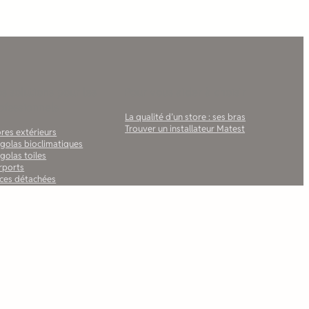
s solutions pour les
Pour vous aider à choisir
ofessionnels
La qualité d’un store : ses bras
Trouver un installateur Matest
res extérieurs
rgolas bioclimatiques
golas toiles
rports
èces détachées
vis & commande web
iement en ligne