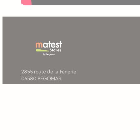
2855 route de la Fènerie
06580 PEGOMAS
Tel : 0493666768
Mail : commande@matest.fr