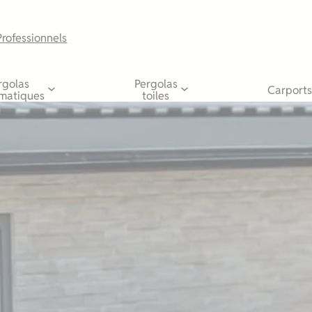
Professionnels
rgolas
Pergolas
Carports
imatiques
toiles