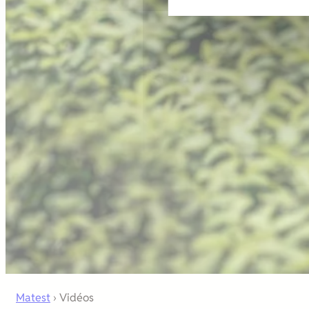
Matest
›
Vidéos