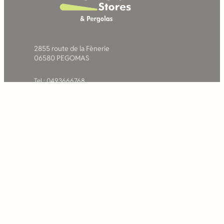
2855 route de la Fènerie
06580 PEGOMAS
Tel : 0493666768
Mail : commande@matest.fr
La société
Nos solutions pour les
particuliers
Qualité & engagements
Savoir faire
Les stores bannes pour
Partenaires
terrasses
Les stores de jardin
double pente
Les stores bannes pour
balcons
Les stores de fenêtres
La gamme des pergolas
bioclimatiques MATEST