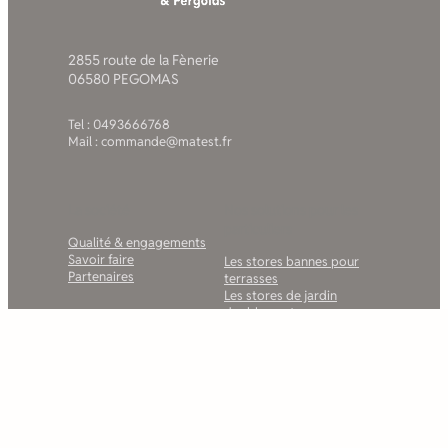
2855 route de la Fènerie
06580 PEGOMAS
Tel : 0493666768
Mail : commande@matest.fr
La société
Nos solutions pour les
particuliers
Qualité & engagements
Savoir faire
Les stores bannes pour
Partenaires
terrasses
Les stores de jardin
double pente
Les stores bannes pour
balcons
Les stores de fenêtres
La gamme des pergolas
bioclimatiques MATEST
Pergola à toile rétractable
La gamme de carports