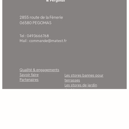
2855 route de la Fènerie
06580 PEGOMAS
Tel : 0493666768
Mail : commande@matest.fr
La société
Nos solutions pour les
particuliers
Qualité & engagements
Savoir faire
Les stores bannes pour
Partenaires
terrasses
Les stores de jardin
double pente
Les stores bannes pour
balcons
Les stores de fenêtres
La gamme des pergolas
bioclimatiques MATEST
Pergola à toile rétractable
La gamme de carports