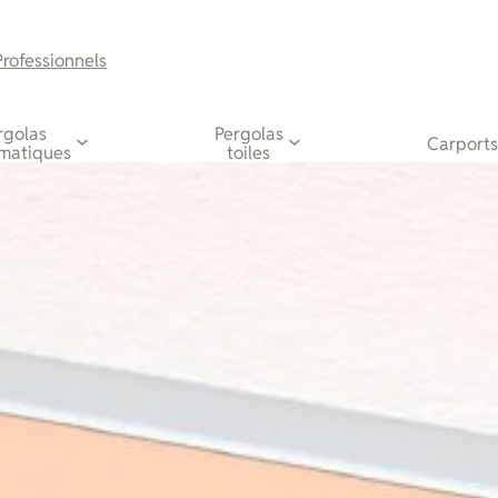
Professionnels
rgolas
Pergolas
Carports
imatiques
toiles