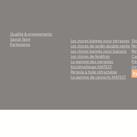
La société
Nos solutions pour les
No
particuliers
pr
Qualité & engagements
Savoir faire
Les stores bannes pour terrasses
Sto
Partenaires
Les stores de jardin double pente
Pe
Les stores bannes pour balcons
Per
Les stores de fenêtres
Ca
La gamme des pergolas
Pi
bioclimatiques MATEST
De
Pergola à toile rétractable
Pa
La gamme de carports MATEST