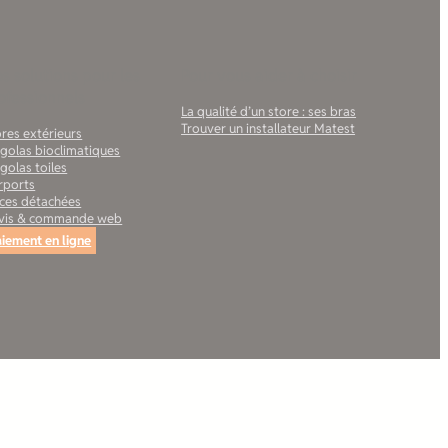
s solutions pour les
Pour vous aider à choisir
ofessionnels
La qualité d’un store : ses bras
Trouver un installateur Matest
res extérieurs
rgolas bioclimatiques
golas toiles
rports
èces détachées
vis & commande web
iement en ligne