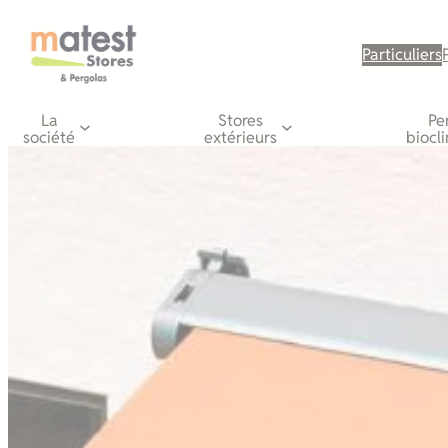
Aller
au
Particuliers
contenu
La
Stores
Pe
société
extérieurs
biocl